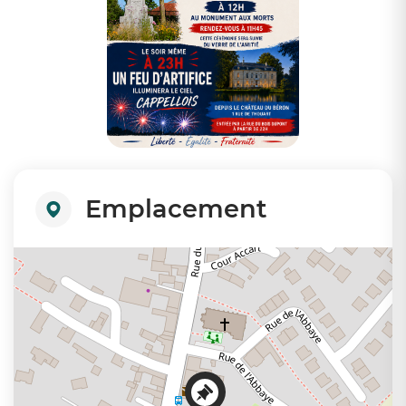
Emplacement
+
−