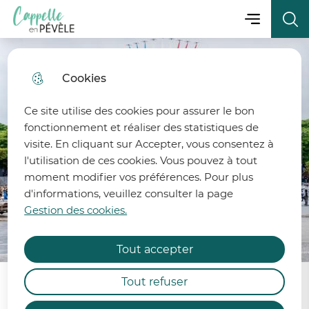
Menu principa
Aller
Aller au
Consulter
Menu
Aller à la
Ville de Cappelle-en-Pévèle
au
contenu
le plan
recherche
menu
principal
du site
Cookies
fermer 
Ce site utilise des cookies pour assurer le bon
fonctionnement et réaliser des statistiques de
visite. En cliquant sur Accepter, vous consentez à
l'utilisation de ces cookies. Vous pouvez à tout
moment modifier vos préférences. Pour plus
d'informations, veuillez consulter la page
État de la ressource en eau
Gestion des cookies.
Afin de préserver la ressource en eau, 6 bassins
Tout accepter
des départements du Nord et du Pas-de-Calais
sont désormais placés en alerte et 2 bassins
Tout refuser
demeurent en vigilance renforcée.
Fête Nationale 🇫🇷