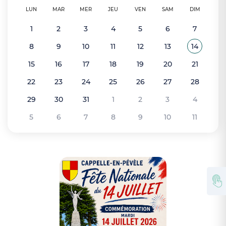
LUN
MAR
MER
JEU
VEN
SAM
DIM
1
2
3
4
5
6
7
8
9
10
11
12
13
14
Voir tou
Juillet 2
15
16
17
18
19
20
21
22
23
24
25
26
27
28
29
30
31
1
2
3
4
5
6
7
8
9
10
11
Zoom sur l'ima