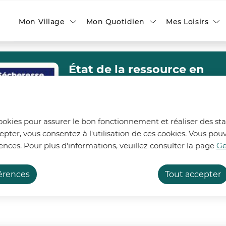
ontenu principal
Consulter le plan du site
Mon Village
Mon Quotidien
Mes Loisirs
État de la ressource en
22
eau
Afin de préserver la ressource en eau, 6
bassins des départements du Nord et
cookies pour assurer le bon fonctionnement et réaliser des stat
du Pas-de-Calais sont désormais placés
epter, vous consentez à l'utilisation de ces cookies. Vous p
 du Conseil Municipal
Mandat 2020-2026
Année 
en alerte et 2 bassins demeurent en
ences. Pour plus d'informations, veuillez consulter la page
Ge
vigilance renforcée.
mble des délibérations de la séance du 1
En savoir plus
férences
Tout accepter