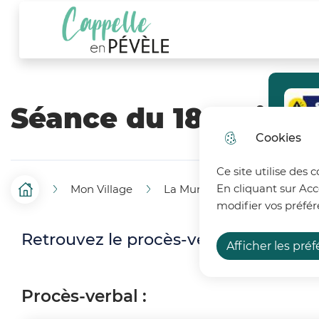
Menu principal
N
Aller au menu
Aller à la recherche
Aller au c
a
Ville de Cappelle-en-Pévèle
v
i
Séance du 18 Mai 20
g
Cookies
a
t
Ce site utilise des 
En cliquant sur Acc
Mon Village
La Municipalité
Séances
F
Accueil
i
modifier vos préfér
i
o
Retrouvez le procès-verbal et l'ense
Afficher les pré
l
n
d
p
Procès-verbal :
'
r