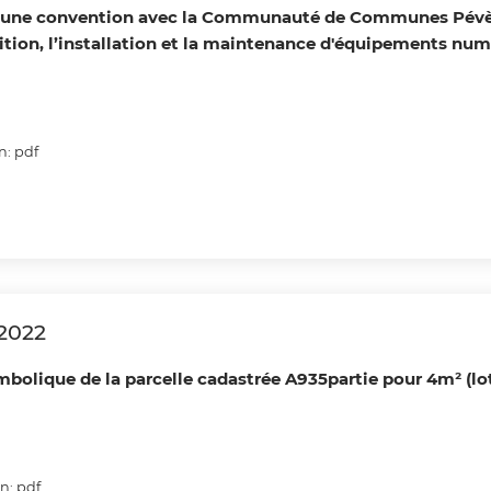
r une convention avec la Communauté de Communes Pévèl
isition, l’installation et la maintenance d'équipements nu
n: pdf
/2022
mbolique de la parcelle cadastrée A935partie pour 4m² (lot
n: pdf