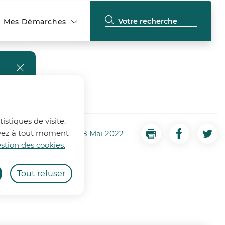
Mes Démarches
fermer l'alerte
istiques de visite.
ouvez à tout moment
2022
Séance du 18 Mai 2022
Imprimer
Partager la
Part
stion des cookies.
8 mai 2022.
Tout refuser