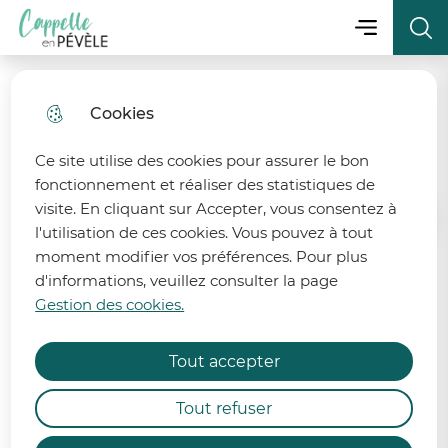
Menu principa
Aller
Aller au
Consulter
Menu
Aller à la
Ville de Cappelle-en-Pévèle
au
contenu
le plan
recherche
menu
principal
du site
Cookies
fermer 
Séance du 12 Avril 2024
Ce site utilise des cookies pour assurer le bon
fonctionnement et réaliser des statistiques de
visite. En cliquant sur Accepter, vous consentez à
Accueil
l'utilisation de ces cookies. Vous pouvez à tout
moment modifier vos préférences. Pour plus
d'informations, veuillez consulter la page
Retrouvez le procès-verbal et
État de la ressource en eau
Gestion des cookies.
l'ensemble des délibérations de la
séance du 12 avril 2024.
Afin de préserver la ressource en eau, 6 bassins
Tout accepter
des départements du Nord et du Pas-de-Calais
sont désormais placés en alerte et 2 bassins
Procès-verbal :
Tout refuser
demeurent en vigilance renforcée.