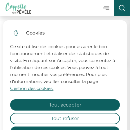
Menu principa
Aller
Aller au
Consulter
Menu
Aller à la
Ville de Cappelle-en-Pévèle
au
contenu
le plan
recherche
menu
principal
du site
Cookies
fermer 
Séance du 26 Mai 2021
Ce site utilise des cookies pour assurer le bon
fonctionnement et réaliser des statistiques de
visite. En cliquant sur Accepter, vous consentez à
Accueil
l'utilisation de ces cookies. Vous pouvez à tout
moment modifier vos préférences. Pour plus
d'informations, veuillez consulter la page
Retrouvez le procès-verbal et
État de la ressource en eau
Gestion des cookies.
l'ensemble des délibérations de la
séance du 26 mai 2021.
Afin de préserver la ressource en eau, 6 bassins
Tout accepter
des départements du Nord et du Pas-de-Calais
sont désormais placés en alerte et 2 bassins
Procès-verbal :
Tout refuser
demeurent en vigilance renforcée.