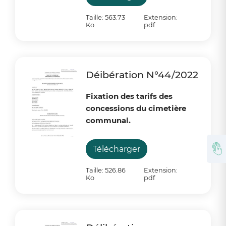
Taille: 563.73
Extension:
Ko
pdf
Déibération N°44/2022
Fixation des t
arifs
des
concessions du c
imetière
communal.
Télécharger
Taille: 526.86
Extension:
Ko
pdf