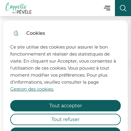
Menu principa
Aller
Aller au
Consulter
Menu
Aller à la
Ville de Cappelle-en-Pévèle
au
contenu
le plan
recherche
menu
principal
du site
Cookies
fermer 
Séance du 7 Octobre 2022
Ce site utilise des cookies pour assurer le bon
fonctionnement et réaliser des statistiques de
visite. En cliquant sur Accepter, vous consentez à
Accueil
l'utilisation de ces cookies. Vous pouvez à tout
moment modifier vos préférences. Pour plus
d'informations, veuillez consulter la page
Retrouvez le procès-verbal et
État de la ressource en eau
Gestion des cookies.
l'ensemble des délibérations de la
séance du 7 octobre 2022.
Afin de préserver la ressource en eau, 6 bassins
Tout accepter
des départements du Nord et du Pas-de-Calais
sont désormais placés en alerte et 2 bassins
Procès-verbal :
Tout refuser
demeurent en vigilance renforcée.