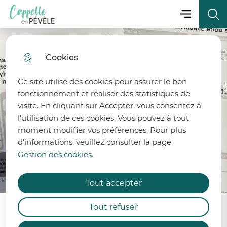
Menu principa
Aller
Aller au
Consulter
Menu
Aller à la
Ville de Cappelle-en-Pévèle
au
contenu
le plan
recherche
menu
principal
du site
Cookies
fermer 
Ce site utilise des cookies pour assurer le bon
fonctionnement et réaliser des statistiques de
visite. En cliquant sur Accepter, vous consentez à
l'utilisation de ces cookies. Vous pouvez à tout
moment modifier vos préférences. Pour plus
d'informations, veuillez consulter la page
État de la ressource en eau
Gestion des cookies.
Afin de préserver la ressource en eau, 6 bassins
Tout accepter
des départements du Nord et du Pas-de-Calais
sont désormais placés en alerte et 2 bassins
Tout refuser
demeurent en vigilance renforcée.
Portail de l'Urbanisme