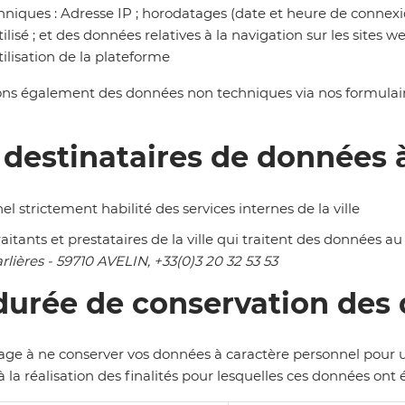
niques :
A
dresse I
P ;
horodatages
(date et heure de connexi
ilisé
;
e
t des données relatives à la navigation sur les sites w
tilisation de la plateforme
tons également des données
non techniques
via nos formulair
s destinataires de données 
nel
strictement
habilité des services intern
es de la ville
raitants
et prestataires
de la ville
qui traitent des données a
rlières - 59710 AVELIN, +33(0)3 20 32 53 53
 durée de conservation des
age à ne conserver vos données à caractère personnel pour u
à la réalisation des finalités pour lesquelles ces données ont é