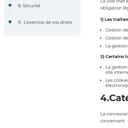
La ville met
8. Sécurité
obligation lé
1
)
Les traite
9 . L’exercice de vos droits
Gestion d
Gestion de
L
a gestio
2)
C
ertains
t
La gestion
site intern
Les
cooki
électroniq
4.
Cat
La connexio
concernant.