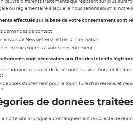
 en œuvre différents traitements qui reposent sur plusieurs 
gale ou réglementaire à laquelle nous serions soumis, notre i
ments effectués sur la
base de votre consentement sont réa
e
s
demandes de contact
s envois de Newsletters/ lettres d’information
n des cookies soumis à votre consentement
raitements sont nécessaires aux fins des intérêts légitim
 d
e l’administration et de
la sécurité du site : l’
intérêt légitim
et
es
déposés strictement
pour
la fourniture d’un service, et ce
ue
égories de données traitée
n
à notre site implique
automatiquement
la collecte de donn