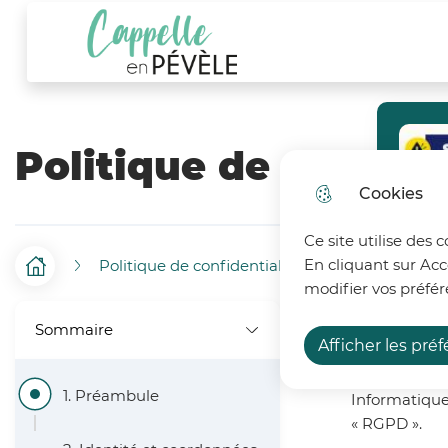
Menu principal
N
Aller au menu
Aller à la recherche
Aller au c
a
Ville de Cappelle-en-Pévèle
v
i
Politique de confide
g
Cookies
a
t
Ce site utilise des 
En cliquant sur Acc
Politique de confidentialité
F
Accueil
i
modifier vos préfér
1. Pr
i
o
Sommaire
Afficher les pré
l
n
Les données 
d
p
1. Préambule
Informatique
« RGPD »
.
'
r