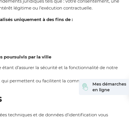
fondements juridiques tels que : votre consentement, une
ntérêt légitime ou l’exécution contractuelle.
lisés uniquement à des fins de :
es poursuivis par
l
a ville
e étant
d’assurer la sécurité
et la fonctionnalité
de notre
ux qui permettent ou facilitent la communication par voie
Mes démarches
en ligne
s
ées techniques et de données d’identification vous