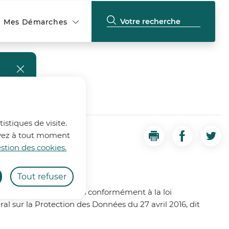
Mes Démarches
fermer l'alerte
istiques de visite.
ouvez à tout moment
Imprimer
Partager la
Part
stion des cookies.
Tout refuser
e site
web
sont traitées conformément à la loi
l sur la Protection des Données du 27 avril 2016,
dit