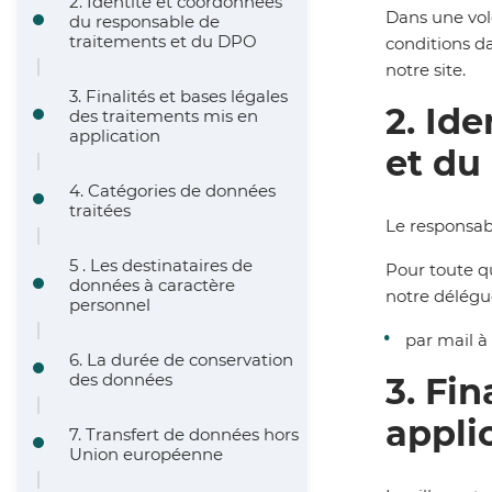
2. Identité et coordonnées
A
Dans une vol
i
du responsable de
traitements et du DPO
conditions d
r
n
notre
site.
3. Finalités et bases légales
i
c
2. Id
des traitements mis en
application
a
i
et du
n
p
4. Catégories de données
traitées
Le responsab
e
a
5 . Les destinataires de
Pour toute qu
l
données à caractère
notre délégu
personnel
e
par mail à 
6. La durée de conservation
des données
3. Fi
appli
7. Transfert de données hors
Union européenne