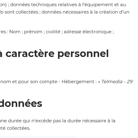
on) ;
données techniques relatives à l’équipement et au
eb sont collectées ;
d
onnées nécessaires à la création d’un
es :
Nom ; prénom ; c
i
vilité ;
adresse électronique
;
à caractère personnel
u nom et pour
son compte
- Hébergement :
«
Telmedia - 29
 données
ne durée qui n’excède pas la durée nécessaire à la
té collectées.