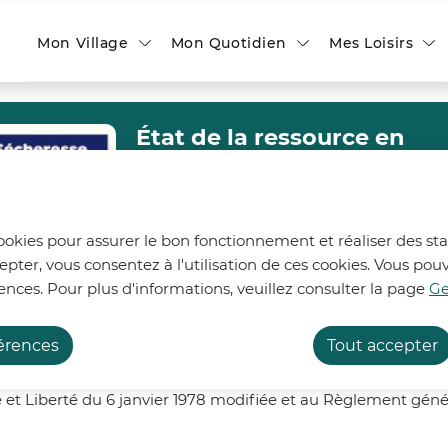
ontenu principal
Consulter le plan du site
Mon Village
Mon Quotidien
Mes Loisirs
État de la ressource en
ntialité
eau
Afin de préserver la ressource en eau, 6
bassins des départements du Nord et
cookies pour assurer le bon fonctionnement et réaliser des stat
du Pas-de-Calais sont désormais placés
epter, vous consentez à l'utilisation de ces cookies. Vous p
en alerte et 2 bassins demeurent en
ences. Pour plus d'informations, veuillez consulter la page
Ge
vigilance renforcée.
éambule
En savoir plus
férences
Tout accepter
personnelles que vous nous confiez lorsque vous visitez notr
 et Liberté du 6 janvier 1978 modifiée et
au
Règlement généra