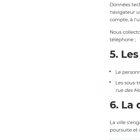
Données tech
navigateur ut
compte, à l’u
Nous collec
téléphone ;
5
. Le
Le person
Les sous-t
rue des Ma
6. La
La ville
s’eng
poursuite et 