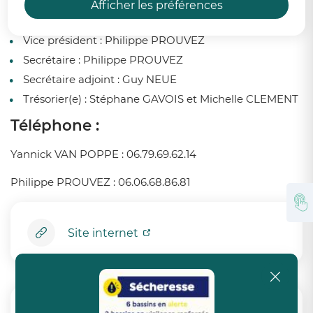
Afficher les préférences
Président(e) :
Yannick VAN POPPEL
Vice président : Philippe PROUVEZ
Secrétaire :
Philippe PROUVEZ
Secrétaire adjoint : Guy NEUE
Trésorier(e) :
Stéphane GAVOIS et Michelle CLEMENT
Téléphone :
Yannick VAN POPPE : 06.79.69.62.14
Philippe PROUVEZ : 06.06.68.86.81
Site internet
fermer 