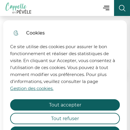
Menu principa
Aller
Aller au
Consulter
Menu
Aller à la
Ville de Cappelle-en-Pévèle
au
contenu
le plan
recherche
menu
principal
du site
Cookies
2CV Club du Pays de
Pévèle
Ce site utilise des cookies pour assurer le bon
fonctionnement et réaliser des statistiques de
visite. En cliquant sur Accepter, vous consentez à
l'utilisation de ces cookies. Vous pouvez à tout
moment modifier vos préférences. Pour plus
Accueil
d'informations, veuillez consulter la page
Gestion des cookies.
Le 2CV Club regroupe des
passionnés de la 2CV et de ses
Tout accepter
dérivés.
Tout refuser
Membres du Bureau :