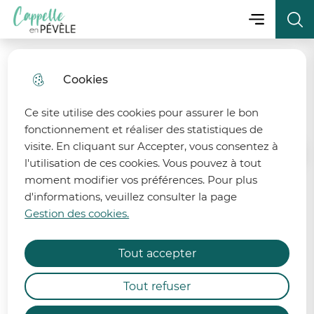
Menu principa
Aller
Aller au
Consulter
Menu
Aller à la
Ville de Cappelle-en-Pévèle
au
contenu
le plan
recherche
menu
principal
du site
Cookies
fermer 
Séance du 7 Juillet 2026
Ce site utilise des cookies pour assurer le bon
fonctionnement et réaliser des statistiques de
visite. En cliquant sur Accepter, vous consentez à
Accueil
l'utilisation de ces cookies. Vous pouvez à tout
moment modifier vos préférences. Pour plus
d'informations, veuillez consulter la page
Retrouvez le procès-verbal et
État de la ressource en eau
Gestion des cookies.
l'ensemble des délibérations de la
séance du 7 juillet 2026.
Afin de préserver la ressource en eau, 6 bassins
Tout accepter
des départements du Nord et du Pas-de-Calais
sont désormais placés en alerte et 2 bassins
Procès-verbal :
Tout refuser
demeurent en vigilance renforcée.
En cours de finalisation