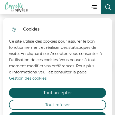
Menu principa
Aller
Aller au
Consulter
Menu
Aller à la
Ville de Cappelle-en-Pévèle
au
contenu
le plan
recherche
menu
principal
du site
Cookies
fermer 
Amicale pour le Don de
Sang Bénévole
Ce site utilise des cookies pour assurer le bon
fonctionnement et réaliser des statistiques de
visite. En cliquant sur Accepter, vous consentez à
l'utilisation de ces cookies. Vous pouvez à tout
moment modifier vos préférences. Pour plus
Accueil
d'informations, veuillez consulter la page
État de la ressource en eau
Gestion des cookies.
Le don de sang est un geste qui
Afin de préserver la ressource en eau, 6 bassins
permet à des millions de malades
Tout accepter
des départements du Nord et du Pas-de-Calais
ou de blessés d'être transfusés.
sont désormais placés en alerte et 2 bassins
Tout refuser
demeurent en vigilance renforcée.