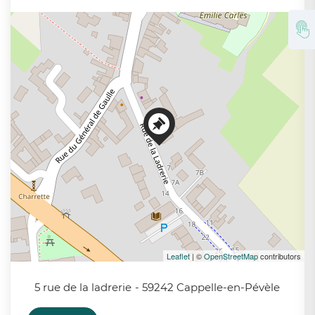
+
−
Leaflet
| ©
OpenStreetMap
contributors
5 rue de la ladrerie
- 59242 Cappelle-en-Pévèle