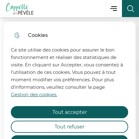
Menu principa
Aller
Aller au
Consulter
Menu
Aller à la
Ville de Cappelle-en-Pévèle
au
contenu
le plan
recherche
menu
principal
du site
Cookies
fermer 
Cap’ Country Club
Ce site utilise des cookies pour assurer le bon
fonctionnement et réaliser des statistiques de
visite. En cliquant sur Accepter, vous consentez à
Accueil
l'utilisation de ces cookies. Vous pouvez à tout
moment modifier vos préférences. Pour plus
d'informations, veuillez consulter la page
Cap’ Country Club propose des
État de la ressource en eau
Gestion des cookies.
cours de danse country et de line
dance.
Afin de préserver la ressource en eau, 6 bassins
Tout accepter
des départements du Nord et du Pas-de-Calais
sont désormais placés en alerte et 2 bassins
Tout refuser
demeurent en vigilance renforcée.
Membres du Bureau :