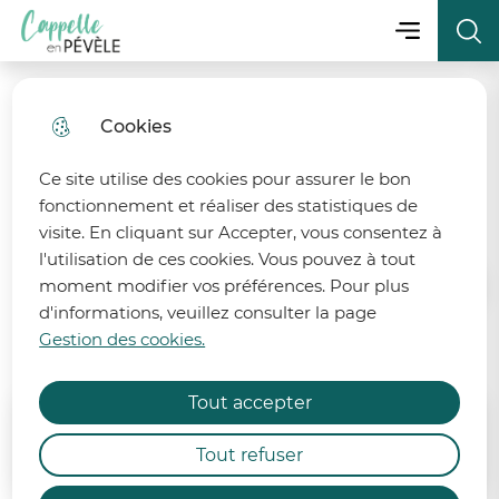
Menu principa
Aller
Aller au
Consulter
Menu
Aller à la
Ville de Cappelle-en-Pévèle
au
contenu
le plan
recherche
menu
principal
du site
Cookies
fermer 
2026 Cap' Sport Santé -
Sophrologie
Ce site utilise des cookies pour assurer le bon
fonctionnement et réaliser des statistiques de
visite. En cliquant sur Accepter, vous consentez à
l'utilisation de ces cookies. Vous pouvez à tout
moment modifier vos préférences. Pour plus
Accueil
d'informations, veuillez consulter la page
État de la ressource en eau
Gestion des cookies.
Les champs suivis par * sont obligatoires
Afin de préserver la ressource en eau, 6 bassins
Tout accepter
des départements du Nord et du Pas-de-Calais
Les soumissions pour ce formulaire sont
sont désormais placés en alerte et 2 bassins
Tout refuser
terminées.
demeurent en vigilance renforcée.